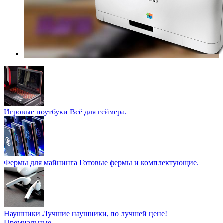
Игровые ноутбуки
Всё для геймера.
Фермы для майнинга
Готовые фермы и комплектующие.
Наушники
Лучшие наушники, по лучшей цене!
Премиальные