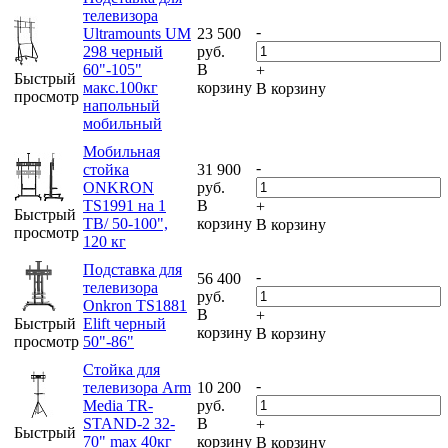
телевизора
-
Ultramounts UM
23 500
298 черный
руб.
60"-105"
В
+
Быстрый
макс.100кг
корзину
В корзину
просмотр
напольный
мобильный
Мобильная
-
стойка
31 900
ONKRON
руб.
TS1991 на 1
В
+
Быстрый
ТВ/ 50-100",
корзину
В корзину
просмотр
120 кг
Подставка для
-
56 400
телевизора
руб.
Onkron TS1881
В
+
Быстрый
Elift черный
корзину
В корзину
просмотр
50"-86"
Стойка для
-
телевизора Arm
10 200
Media TR-
руб.
STAND-2 32-
В
+
Быстрый
70" max 40кг
корзину
В корзину