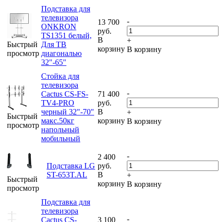
Подставка для
телевизора
-
13 700
ONKRON
руб.
TS1351 белый,
В
+
Быстрый
Для ТВ
корзину
В корзину
просмотр
диагональю
32"-65"
Стойка для
телевизора
-
Cactus CS-FS-
71 400
TV4-PRO
руб.
черный 32"-70"
В
+
Быстрый
макс.50кг
корзину
В корзину
просмотр
напольный
мобильный
-
2 400
Подставка LG
руб.
ST-653T.AL
В
+
Быстрый
корзину
В корзину
просмотр
Подставка для
телевизора
-
Cactus CS-
3 100