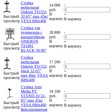
Стойка
-
14 000
мобильная
руб.
Onkron TS1551
В
+
Быстрый
32-65" max 45кг
корзину
В корзину
просмотр
VESA 600x400
Стойка для
-
телевизора с
28 800
кронштейном
руб.
ONKRON
В
+
Быстрый
TS1891
корзину
В корзину
просмотр
BLACK 50-90"
Стойка
-
мобильная
17 200
Onkron TS1552
руб.
black 32-65"
В
+
Быстрый
max 46кг VESA
корзину
В корзину
просмотр
600x400
Стойка Arm
-
Media PT-
18 100
STAND-10 32-
руб.
65" max 45кг
В
+
Быстрый
VESA 600x400
корзину
В корзину
просмотр
фиксированная