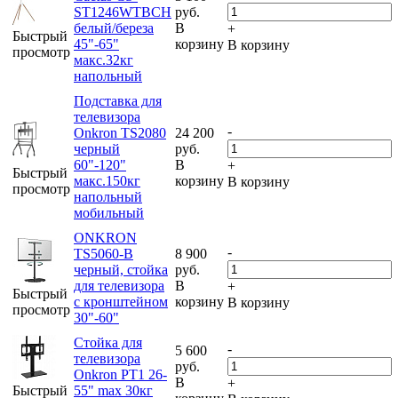
ST1246WTBCH
руб.
белый/береза
В
+
Быстрый
45"-65"
корзину
В корзину
просмотр
макс.32кг
напольный
Подставка для
телевизора
-
Onkron TS2080
24 200
черный
руб.
60"-120"
В
+
Быстрый
макс.150кг
корзину
В корзину
просмотр
напольный
мобильный
ONKRON
-
TS5060-B
8 900
черный, стойка
руб.
для телевизора
В
+
Быстрый
с кронштейном
корзину
В корзину
просмотр
30"-60"
Стойка для
-
5 600
телевизора
руб.
Onkron PT1 26-
В
+
Быстрый
55" max 30кг