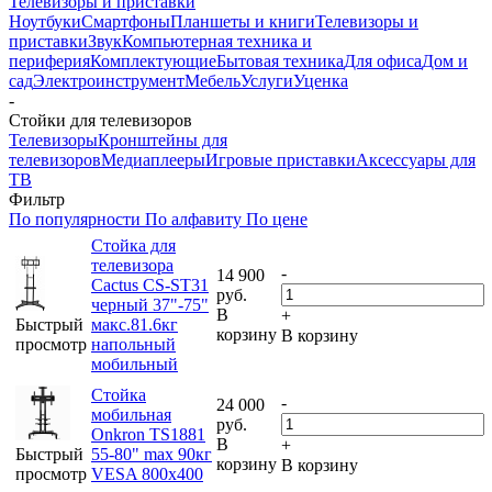
Телевизоры и приставки
Ноутбуки
Смартфоны
Планшеты и книги
Телевизоры и
приставки
Звук
Компьютерная техника и
периферия
Комплектующие
Бытовая техника
Для офиса
Дом и
сад
Электроинструмент
Мебель
Услуги
Уценка
-
Стойки для телевизоров
Телевизоры
Кронштейны для
телевизоров
Медиаплееры
Игровые приставки
Аксессуары для
ТВ
Фильтр
По популярности
По алфавиту
По цене
Стойка для
телевизора
-
14 900
Cactus CS-ST31
руб.
черный 37"-75"
В
+
Быстрый
макс.81.6кг
корзину
В корзину
просмотр
напольный
мобильный
Стойка
-
24 000
мобильная
руб.
Onkron TS1881
В
+
Быстрый
55-80" max 90кг
корзину
В корзину
просмотр
VESA 800x400