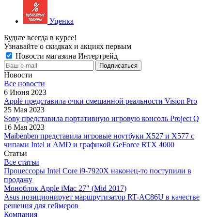
Уценка
Будьте всегда в курсе!
Узнавайте о скидках и акциях первым
Новости магазина Интертрейд
Новости
Все новости
6 Июня 2023
Apple представила очки смешанной реальности Vision Pro
25 Мая 2023
Sony представила портативную игровую консоль Project Q
16 Мая 2023
Maibenben представила игровые ноутбуки X527 и X577 с
чипами Intel и AMD и графикой GeForce RTX 4000
Статьи
Все статьи
Процессоры Intel Core i9-7920X наконец-то поступили в
продажу
Моноблок Apple iMac 27″ (Mid 2017)
Asus позиционирует маршрутизатор RT-AC86U в качестве
решения для геймеров
Компания