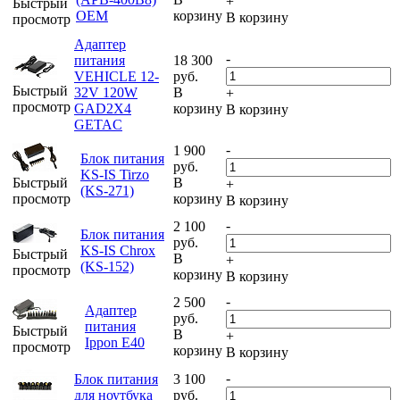
+
Быстрый
OEM
корзину
В корзину
просмотр
Адаптер
-
питания
18 300
VEHICLE 12-
руб.
Быстрый
32V 120W
В
+
просмотр
GAD2X4
корзину
В корзину
GETAC
-
1 900
Блок питания
руб.
KS-IS Tirzo
Быстрый
В
+
(KS-271)
просмотр
корзину
В корзину
-
2 100
Блок питания
руб.
KS-IS Chrox
Быстрый
В
+
(KS-152)
просмотр
корзину
В корзину
-
2 500
Адаптер
руб.
питания
Быстрый
В
+
Ippon E40
просмотр
корзину
В корзину
-
Блок питания
3 100
для ноутбука
руб.