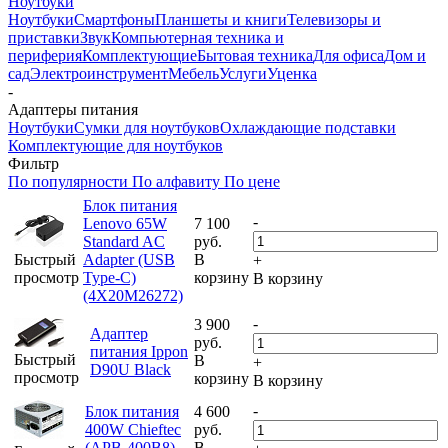
Ноутбуки
Ноутбуки
Смартфоны
Планшеты и книги
Телевизоры и
приставки
Звук
Компьютерная техника и
периферия
Комплектующие
Бытовая техника
Для офиса
Дом и
сад
Электроинструмент
Мебель
Услуги
Уценка
-
Адаптеры питания
Ноутбуки
Сумки для ноутбуков
Охлаждающие подставки
Комплектующие для ноутбуков
Фильтр
По популярности
По алфавиту
По цене
Блок питания
-
Lenovo 65W
7 100
Standard AC
руб.
Быстрый
Adapter (USB
В
+
просмотр
Type-C)
корзину
В корзину
(4X20M26272)
-
3 900
Адаптер
руб.
питания Ippon
Быстрый
В
+
D90U Black
просмотр
корзину
В корзину
-
Блок питания
4 600
400W Chieftec
руб.
(APB-400B8)
В