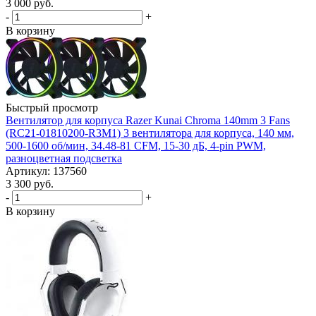
3 000
руб.
-
+
В корзину
Быстрый просмотр
Вентилятор для корпуса Razer Kunai Chroma 140mm 3 Fans
(RC21-01810200-R3M1) 3 вeнтилятора для корпуса, 140 мм,
500-1600 об/мин, 34.48-81 CFM, 15-30 дБ, 4-pin PWM,
разноцветная подсветка
Артикул: 137560
3 300
руб.
-
+
В корзину