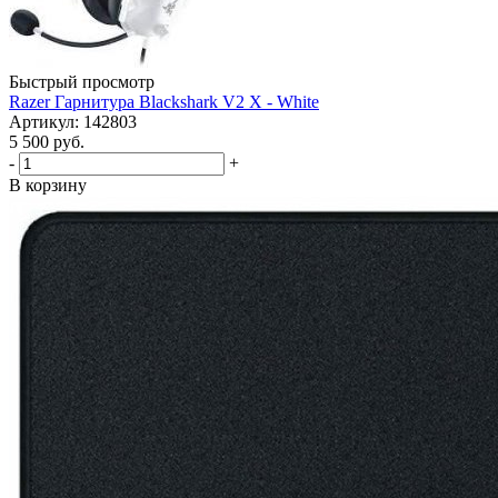
Быстрый просмотр
Razer Гарнитура Blackshark V2 X - White
Артикул: 142803
5 500
руб.
-
+
В корзину