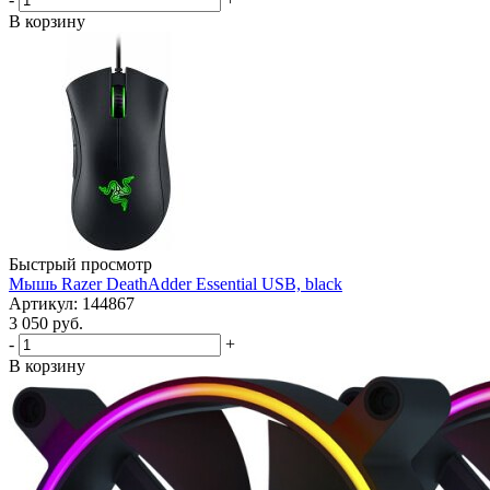
В корзину
Быстрый просмотр
Мышь Razer DeathAdder Essential USB, black
Артикул: 144867
3 050
руб.
-
+
В корзину