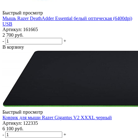
Быстрый просмотр
Мышь Razer DeathAdder Essential белый оптическая (6400dpi)
USB
Артикул: 161665
2 700
руб.
-
+
В корзину
Быстрый просмотр
Коврик для мыши Razer Gigantus V2 XXXL черный
Артикул: 122335
6 100
руб.
-
+