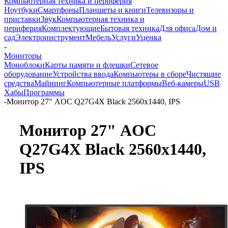
Компьютерная техника и периферия
Ноутбуки
Смартфоны
Планшеты и книги
Телевизоры и
приставки
Звук
Компьютерная техника и
периферия
Комплектующие
Бытовая техника
Для офиса
Дом и
сад
Электроинструмент
Мебель
Услуги
Уценка
-
Мониторы
Моноблоки
Карты памяти и флешки
Сетевое
оборудование
Устройства ввода
Компьютеры в сборе
Чистящие
средства
Майнинг
Компьютерные платформы
Веб-камеры
USB
Хабы
Программы
-
Монитор 27" AOC Q27G4X Black 2560x1440, IPS
Монитор 27" AOC
Q27G4X Black 2560x1440,
IPS