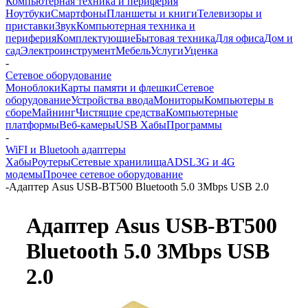
Компьютерная техника и периферия
Ноутбуки
Смартфоны
Планшеты и книги
Телевизоры и
приставки
Звук
Компьютерная техника и
периферия
Комплектующие
Бытовая техника
Для офиса
Дом и
сад
Электроинструмент
Мебель
Услуги
Уценка
-
Сетевое оборудование
Моноблоки
Карты памяти и флешки
Сетевое
оборудование
Устройства ввода
Мониторы
Компьютеры в
сборе
Майнинг
Чистящие средства
Компьютерные
платформы
Веб-камеры
USB Хабы
Программы
-
WiFI и Bluetooh адаптеры
Хабы
Роутеры
Сетевые хранилища
ADSL
3G и 4G
модемы
Прочее сетевое оборудование
-
Адаптер Asus USB-BT500 Bluetooth 5.0 3Mbps USB 2.0
Адаптер Asus USB-BT500
Bluetooth 5.0 3Mbps USB
2.0