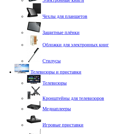
Электронные книги
Чехлы для планшетов
Защитные плёнки
Обложки для электронных книг
Стилусы
Телевизоры и приставки
Телевизоры
Кронштейны для телевизоров
Медиаплееры
Игровые приставки