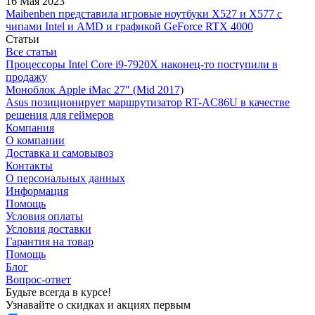
16 Мая 2023
Maibenben представила игровые ноутбуки X527 и X577 с
чипами Intel и AMD и графикой GeForce RTX 4000
Статьи
Все статьи
Процессоры Intel Core i9-7920X наконец-то поступили в
продажу
Моноблок Apple iMac 27″ (Mid 2017)
Asus позиционирует маршрутизатор RT-AC86U в качестве
решения для геймеров
Компания
О компании
Доставка и самовывоз
Контакты
О персональных данных
Информация
Помощь
Условия оплаты
Условия доставки
Гарантия на товар
Помощь
Блог
Вопрос-ответ
Будьте всегда в курсе!
Узнавайте о скидках и акциях первым