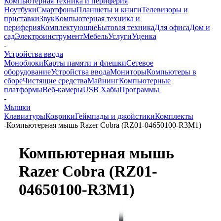
Компьютерная техника и периферия
Ноутбуки
Смартфоны
Планшеты и книги
Телевизоры и
приставки
Звук
Компьютерная техника и
периферия
Комплектующие
Бытовая техника
Для офиса
Дом и
сад
Электроинструмент
Мебель
Услуги
Уценка
-
Устройства ввода
Моноблоки
Карты памяти и флешки
Сетевое
оборудование
Устройства ввода
Мониторы
Компьютеры в
сборе
Чистящие средства
Майнинг
Компьютерные
платформы
Веб-камеры
USB Хабы
Программы
-
Мышки
Клавиатуры
Коврики
Геймпады и джойстики
Комплекты
-
Компьютерная мышь Razer Cobra (RZ01-04650100-R3M1)
Компьютерная мышь
Razer Cobra (RZ01-
04650100-R3M1)