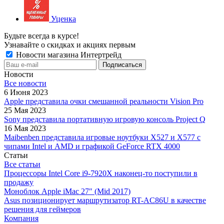
Уценка
Будьте всегда в курсе!
Узнавайте о скидках и акциях первым
Новости магазина Интертрейд
Новости
Все новости
6 Июня 2023
Apple представила очки смешанной реальности Vision Pro
25 Мая 2023
Sony представила портативную игровую консоль Project Q
16 Мая 2023
Maibenben представила игровые ноутбуки X527 и X577 с
чипами Intel и AMD и графикой GeForce RTX 4000
Статьи
Все статьи
Процессоры Intel Core i9-7920X наконец-то поступили в
продажу
Моноблок Apple iMac 27″ (Mid 2017)
Asus позиционирует маршрутизатор RT-AC86U в качестве
решения для геймеров
Компания