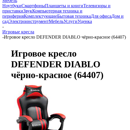
Мебель
Ноутбуки
Смартфоны
Планшеты и книги
Телевизоры и
приставки
Звук
Компьютерная техника и
периферия
Комплектующие
Бытовая техника
Для офиса
Дом и
сад
Электроинструмент
Мебель
Услуги
Уценка
-
Игровые кресла
-
Игровое кресло DEFENDER DIABLO чёрно-красное (64407)
Игровое кресло
DEFENDER DIABLO
чёрно-красное (64407)