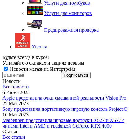
Услуги для ноутбуков
Услуги для мониторов
Предпродажная проверка
Уценка
Будьте всегда в курсе!
Узнавайте о скидках и акциях первым
Новости магазина Интертрейд
Новости
Все новости
6 Июня 2023
Apple представила очки смешанной реальности Vision Pro
25 Мая 2023
Sony представила портативную игровую консоль Project Q
16 Мая 2023
Maibenben представила игровые ноутбуки X527 и X577 с
чипами Intel и AMD и графикой GeForce RTX 4000
Статьи
Все статьи