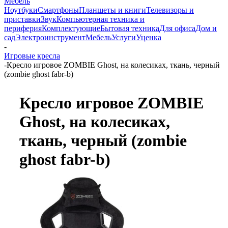
Мебель
Ноутбуки
Смартфоны
Планшеты и книги
Телевизоры и
приставки
Звук
Компьютерная техника и
периферия
Комплектующие
Бытовая техника
Для офиса
Дом и
сад
Электроинструмент
Мебель
Услуги
Уценка
-
Игровые кресла
-
Кресло игровое ZOMBIE Ghost, на колесиках, ткань, черный
(zombie ghost fabr-b)
Кресло игровое ZOMBIE
Ghost, на колесиках,
ткань, черный (zombie
ghost fabr-b)