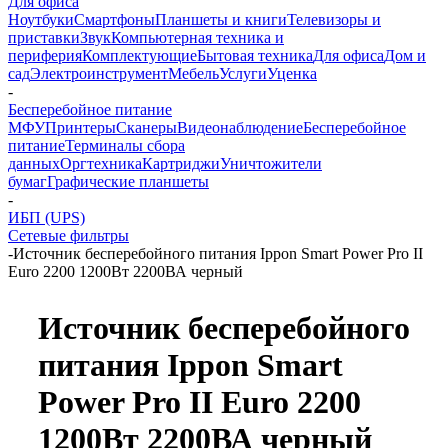
Для офиса
Ноутбуки
Смартфоны
Планшеты и книги
Телевизоры и
приставки
Звук
Компьютерная техника и
периферия
Комплектующие
Бытовая техника
Для офиса
Дом и
сад
Электроинструмент
Мебель
Услуги
Уценка
-
Бесперебойное питание
МФУ
Принтеры
Сканеры
Видеонаблюдение
Бесперебойное
питание
Терминалы сбора
данных
Оргтехника
Картриджи
Уничтожители
бумаг
Графические планшеты
-
ИБП (UPS)
Сетевые фильтры
-
Источник бесперебойного питания Ippon Smart Power Pro II
Euro 2200 1200Вт 2200ВА черный
Источник бесперебойного
питания Ippon Smart
Power Pro II Euro 2200
1200Вт 2200ВА черный