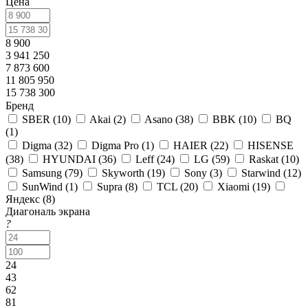
Цена
8 900
3 941 250
7 873 600
11 805 950
15 738 300
Бренд
SBER (
10
)
Akai (
2
)
Asano (
38
)
BBK (
10
)
BQ
(
1
)
Digma (
32
)
Digma Pro (
1
)
HAIER (
22
)
HISENSE
(
38
)
HYUNDAI (
36
)
Leff (
24
)
LG (
59
)
Raskat (
10
)
Samsung (
79
)
Skyworth (
19
)
Sony (
3
)
Starwind (
12
)
SunWind (
1
)
Supra (
8
)
TCL (
20
)
Xiaomi (
19
)
Яндекс (
8
)
Диагональ экрана
?
24
43
62
81