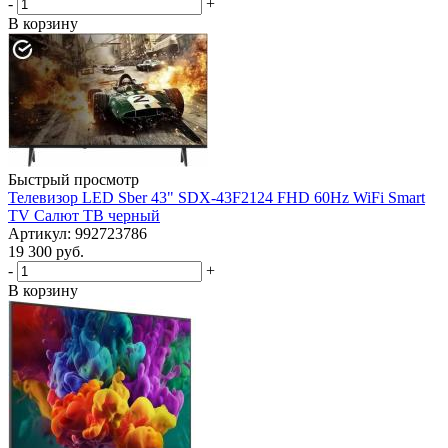
-
+
В корзину
Быстрый просмотр
Телевизор LED Sber 43" SDX-43F2124 FHD 60Hz WiFi Smart
TV Салют ТВ черный
Артикул: 992723786
19 300
руб.
-
+
В корзину