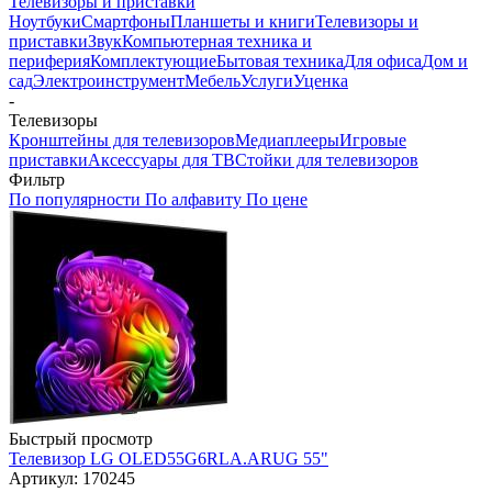
Телевизоры и приставки
Ноутбуки
Смартфоны
Планшеты и книги
Телевизоры и
приставки
Звук
Компьютерная техника и
периферия
Комплектующие
Бытовая техника
Для офиса
Дом и
сад
Электроинструмент
Мебель
Услуги
Уценка
-
Телевизоры
Кронштейны для телевизоров
Медиаплееры
Игровые
приставки
Аксессуары для ТВ
Стойки для телевизоров
Фильтр
По популярности
По алфавиту
По цене
Быстрый просмотр
Телевизор LG OLED55G6RLA.ARUG 55"
Артикул: 170245