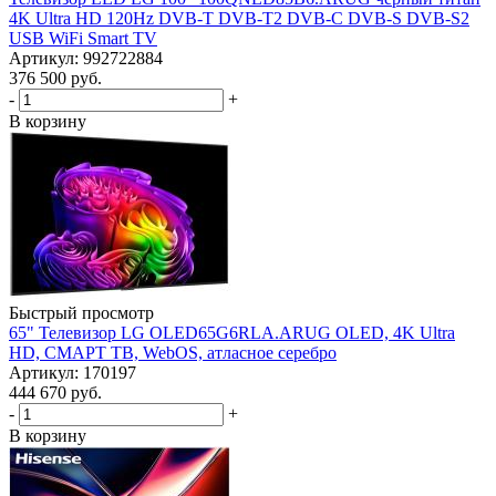
4K Ultra HD 120Hz DVB-T DVB-T2 DVB-C DVB-S DVB-S2
USB WiFi Smart TV
Артикул: 992722884
376 500
руб.
-
+
В корзину
Быстрый просмотр
65" Телевизор LG OLED65G6RLA.ARUG OLED, 4K Ultra
HD, СМАРТ ТВ, WebOS, атласное серебро
Артикул: 170197
444 670
руб.
-
+
В корзину