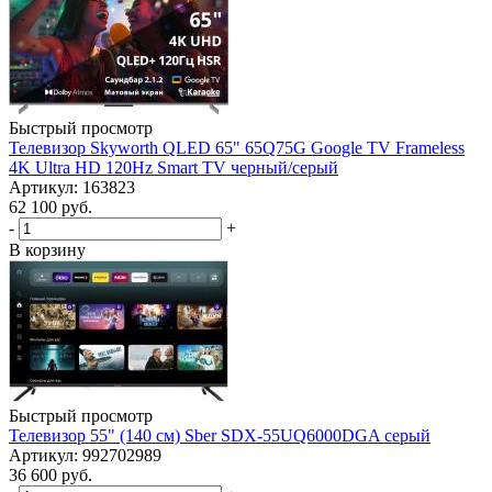
Быстрый просмотр
Телевизор Skyworth QLED 65" 65Q75G Google TV Frameless
4K Ultra HD 120Hz Smart TV черный/серый
Артикул: 163823
62 100
руб.
-
+
В корзину
Быстрый просмотр
Телевизор 55" (140 см) Sber SDX-55UQ6000DGA серый
Артикул: 992702989
36 600
руб.