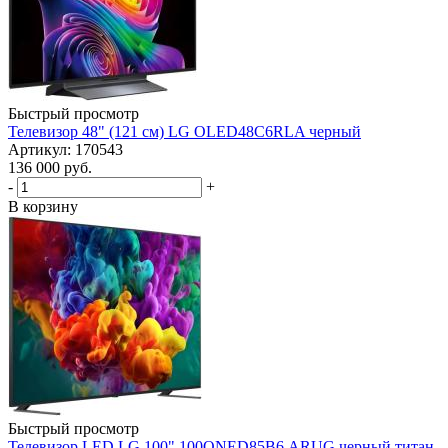
Быстрый просмотр
Телевизор 48" (121 см) LG OLED48C6RLA черный
Артикул: 170543
136 000
руб.
-
+
В корзину
Быстрый просмотр
Телевизор LED LG 100" 100QNED85B6.ARUG черный титан