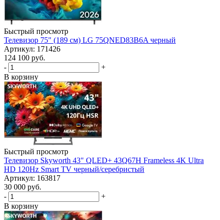
Быстрый просмотр
Телевизор 75" (189 см) LG 75QNED83B6A черный
Артикул: 171426
124 100
руб.
-
+
В корзину
Быстрый просмотр
Телевизор Skyworth 43" QLED+ 43Q67H Frameless 4K Ultra
HD 120Hz Smart TV черный/серебристый
Артикул: 163817
30 000
руб.
-
+
В корзину